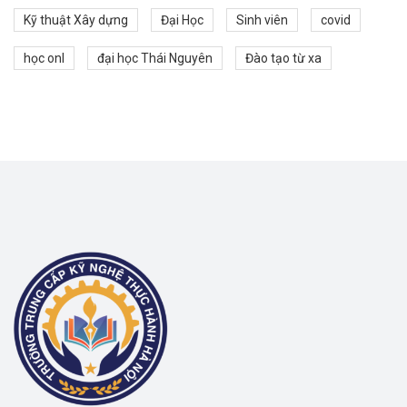
Kỹ thuật Xây dựng
Đại Học
Sinh viên
covid
học onl
đại học Thái Nguyên
Đào tạo từ xa