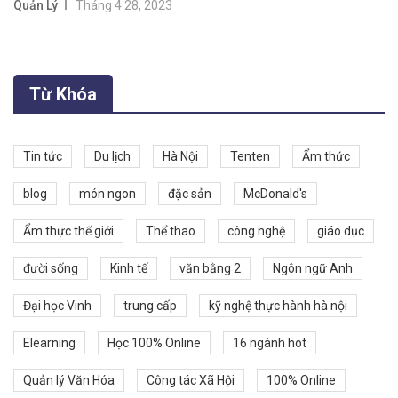
Quản Lý
Tháng 4 28, 2023
Từ Khóa
Tin tức
Du lịch
Hà Nội
Tenten
Ẩm thức
blog
món ngon
đặc sản
McDonald's
Ẩm thực thế giới
Thể thao
công nghệ
giáo dục
đười sống
Kinh tế
văn bằng 2
Ngôn ngữ Anh
Đại học Vinh
trung cấp
kỹ nghệ thực hành hà nội
Elearning
Học 100% Online
16 ngành hot
Quản lý Văn Hóa
Công tác Xã Hội
100% Online