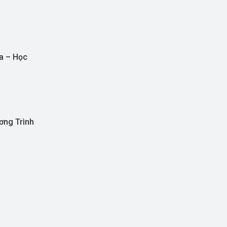
a – Học
ơng Trình