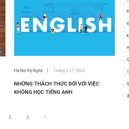
K
Đ
k
H
Q
Hà Nội Kỹ Nghệ
Tháng 4 27, 2023
1
NHỮNG THÁCH THỨC ĐỐI VỚI VIỆC
S
”
KHÔNG HỌC TIẾNG ANH
đ
2
3