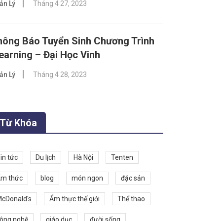
ản Lý
Tháng 4 27, 2023
hông Báo Tuyển Sinh Chương Trình
earning – Đại Học Vinh
ản Lý
Tháng 4 28, 2023
Từ Khóa
in tức
Du lịch
Hà Nội
Tenten
m thức
blog
món ngon
đặc sản
cDonald's
Ẩm thực thế giới
Thể thao
ông nghệ
giáo dục
đười sống