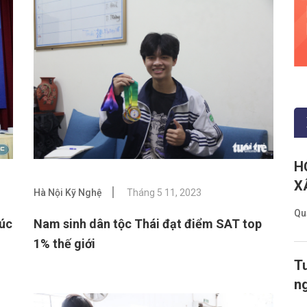
H
X
Hà Nội Kỹ Nghệ
Tháng 5 11, 2023
Qu
húc
Nam sinh dân tộc Thái đạt điểm SAT top
1% thế giới
Tu
n