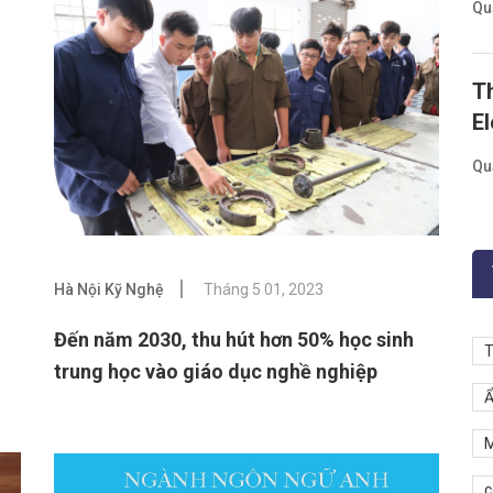
Qu
T
El
Qu
Hà Nội Kỹ Nghệ
Tháng 5 01, 2023
Đến năm 2030, thu hút hơn 50% học sinh
T
trung học vào giáo dục nghề nghiệp
Ẩ
M
c