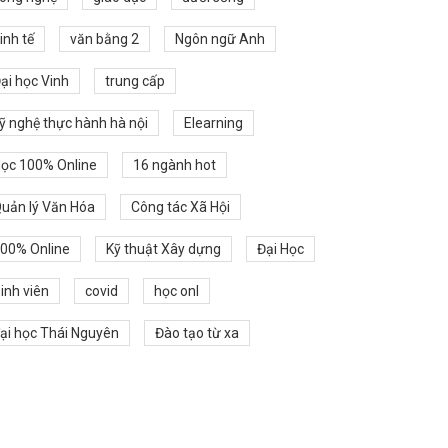
inh tế
văn bằng 2
Ngôn ngữ Anh
ại học Vinh
trung cấp
ỹ nghệ thực hành hà nội
Elearning
ọc 100% Online
16 ngành hot
uản lý Văn Hóa
Công tác Xã Hội
00% Online
Kỹ thuật Xây dựng
Đại Học
inh viên
covid
học onl
ại học Thái Nguyên
Đào tạo từ xa