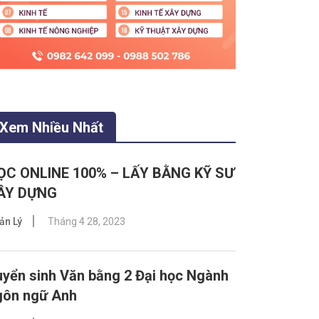
Xem Nhiều Nhất
ỌC ONLINE 100% – LẤY BẰNG KỸ SƯ
ÂY DỰNG
ản Lý
Tháng 4 28, 2023
yển sinh Văn bằng 2 Đại học Ngành
gôn ngữ Anh