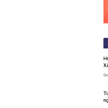
H
X
Qu
Tu
n