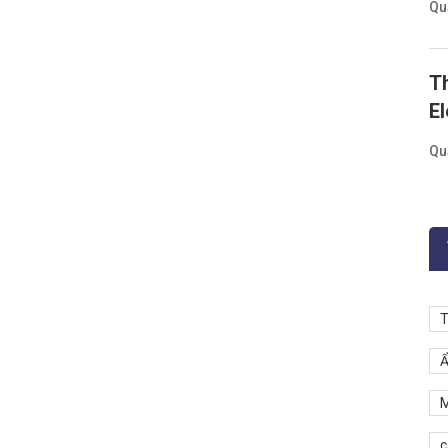
Qu
T
El
Qu
T
Ẩ
M
c