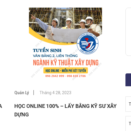
Quản Lý
Tháng 4 28, 2023
T
A
HỌC ONLINE 100% – LẤY BẰNG KỸ SƯ XÂY
DỰNG
T