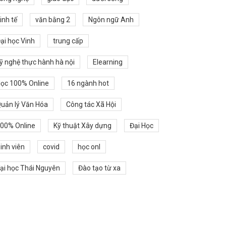
inh tế
văn bằng 2
Ngôn ngữ Anh
ại học Vinh
trung cấp
ỹ nghệ thực hành hà nội
Elearning
ọc 100% Online
16 ngành hot
uản lý Văn Hóa
Công tác Xã Hội
00% Online
Kỹ thuật Xây dựng
Đại Học
inh viên
covid
học onl
ại học Thái Nguyên
Đào tạo từ xa