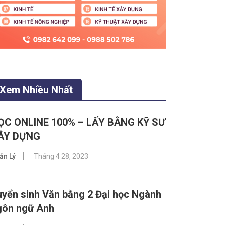
Xem Nhiều Nhất
ỌC ONLINE 100% – LẤY BẰNG KỸ SƯ
ÂY DỰNG
ản Lý
Tháng 4 28, 2023
yển sinh Văn bằng 2 Đại học Ngành
gôn ngữ Anh