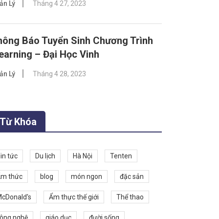
ản Lý
Tháng 4 27, 2023
hông Báo Tuyển Sinh Chương Trình
earning – Đại Học Vinh
ản Lý
Tháng 4 28, 2023
Từ Khóa
in tức
Du lịch
Hà Nội
Tenten
m thức
blog
món ngon
đặc sản
cDonald's
Ẩm thực thế giới
Thể thao
ông nghệ
giáo dục
đười sống