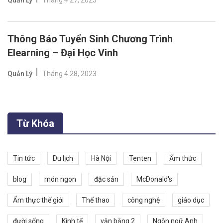
Quản Lý
Tháng 4 27, 2023
Thông Báo Tuyển Sinh Chương Trình
Elearning – Đại Học Vinh
Quản Lý
Tháng 4 28, 2023
Từ Khóa
Tin tức
Du lịch
Hà Nội
Tenten
Ẩm thức
blog
món ngon
đặc sản
McDonald's
Ẩm thực thế giới
Thể thao
công nghệ
giáo dục
đười sống
Kinh tế
văn bằng 2
Ngôn ngữ Anh