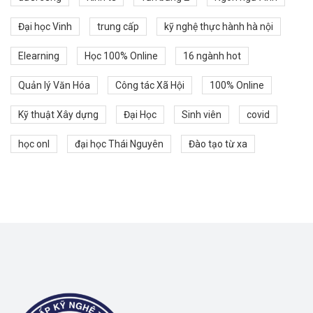
Đại học Vinh
trung cấp
kỹ nghệ thực hành hà nội
Elearning
Học 100% Online
16 ngành hot
Quản lý Văn Hóa
Công tác Xã Hội
100% Online
Kỹ thuật Xây dựng
Đại Học
Sinh viên
covid
học onl
đại học Thái Nguyên
Đào tạo từ xa