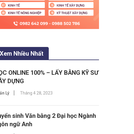
Xem Nhiều Nhất
ỌC ONLINE 100% – LẤY BẰNG KỸ SƯ
ÂY DỰNG
ản Lý
Tháng 4 28, 2023
yển sinh Văn bằng 2 Đại học Ngành
gôn ngữ Anh