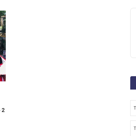
T
 2
T