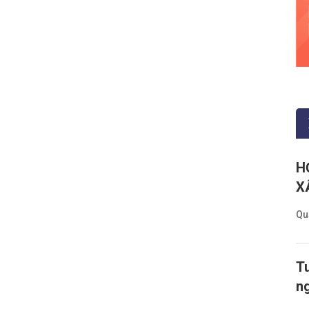
H
X
Qu
Tu
n