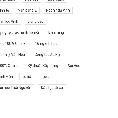
inh tế
văn bằng 2
Ngôn ngữ Anh
ại học Vinh
trung cấp
ỹ nghệ thực hành hà nội
Elearning
ọc 100% Online
16 ngành hot
uản lý Văn Hóa
Công tác Xã Hội
00% Online
Kỹ thuật Xây dựng
Đại Học
inh viên
covid
học onl
ại học Thái Nguyên
Đào tạo từ xa