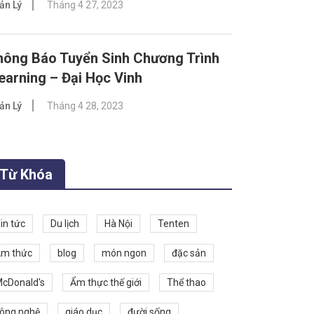
ản Lý
Tháng 4 27, 2023
hông Báo Tuyển Sinh Chương Trình
earning – Đại Học Vinh
ản Lý
Tháng 4 28, 2023
Từ Khóa
in tức
Du lịch
Hà Nội
Tenten
m thức
blog
món ngon
đặc sản
cDonald's
Ẩm thực thế giới
Thể thao
ông nghệ
giáo dục
đười sống