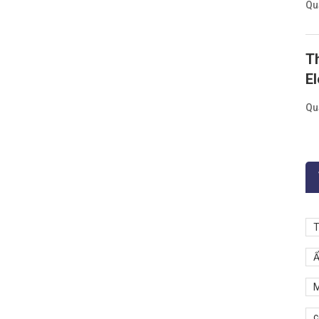
Qu
T
El
Qu
T
Ẩ
M
c